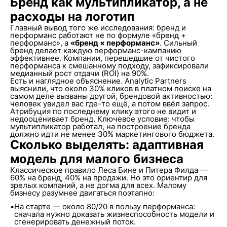
Бренд как мультипликатор, а не
расходы на логотип
Главный вывод того же исследования: бренд и
перформанс работают не по формуле «бренд +
перформанс», а
«бренд × перформанс»
. Сильный
бренд делает каждую перформанс-кампанию
эффективнее. Компании, перешедшие от чистого
перформанса к смешанному подходу, зафиксировали
медианный рост отдачи (ROI) на 90%.
Есть и наглядное объяснение. Analytic Partners
выяснили, что около 30% кликов в платном поиске на
самом деле вызваны другой, брендовой активностью:
человек увидел вас где-то ещё, а потом ввёл запрос.
Атрибуция по последнему клику этого не видит и
недооценивает бренд. Ключевое условие: чтобы
мультипликатор работал, на построение бренда
должно идти не менее 30% маркетингового бюджета.
Сколько выделять: адаптивная
модель для малого бизнеса
Классическое правило Леса Бине и Питера Филда —
60% на бренд, 40% на продажи. Но это ориентир для
зрелых компаний, а не догма для всех. Малому
бизнесу разумнее двигаться поэтапно:
•
На старте — около 80/20 в пользу перформанса:
сначала нужно доказать жизнеспособность модели и
сгенерировать денежный поток.