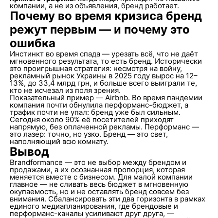
компании, а не из объявления, бренд работает.
Почему во время кризиса бренд
режут первым — и почему это
ошибка
Инстинкт во время спада — урезать всё, что не даёт
мгновенного результата, то есть бренд. Исторически
это проигрышная стратегия: несмотря на войну,
рекламный рынок Украины в 2025 году вырос на 12–
13%, до 33,4 млрд грн, и больше всего выиграли те,
кто не исчезал из поля зрения.
Показательный пример — Airbnb. Во время пандемии
компания почти обнулила перформанс-бюджет, а
трафик почти не упал: бренд уже был сильным.
Сегодня около 90% её посетителей приходят
напрямую, без оплаченной рекламы. Перформанс —
это лазер: точно, но узко. Бренд — это свет,
наполняющий всю комнату.
Вывод
Brandformance — это не выбор между брендом и
продажами, а их осознанная пропорция, которая
меняется вместе с бизнесом. Для малой компании
главное — не сливать весь бюджет в мгновенную
окупаемость, но и не оставлять бренд совсем без
внимания. Сбалансировать эти два горизонта в рамках
единого медиапланирования, где брендовые и
перформанс-каналы усиливают друг друга, —