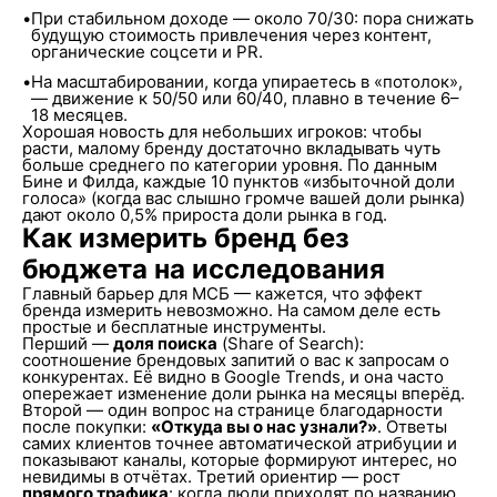
•
При стабильном доходе — около 70/30: пора снижать
будущую стоимость привлечения через контент,
органические соцсети и PR.
•
На масштабировании, когда упираетесь в «потолок»,
— движение к 50/50 или 60/40, плавно в течение 6–
18 месяцев.
Хорошая новость для небольших игроков: чтобы
расти, малому бренду достаточно вкладывать чуть
больше среднего по категории уровня. По данным
Бине и Филда, каждые 10 пунктов «избыточной доли
голоса» (когда вас слышно громче вашей доли рынка)
дают около 0,5% прироста доли рынка в год.
Как измерить бренд без
бюджета на исследования
Главный барьер для МСБ — кажется, что эффект
бренда измерить невозможно. На самом деле есть
простые и бесплатные инструменты.
Перший —
доля поиска
(Share of Search):
соотношение брендовых запитий о вас к запросам о
конкурентах. Её видно в Google Trends, и она часто
опережает изменение доли рынка на месяцы вперёд.
Второй — один вопрос на странице благодарности
после покупки:
«Откуда вы о нас узнали?»
. Ответы
самих клиентов точнее автоматической атрибуции и
показывают каналы, которые формируют интерес, но
невидимы в отчётах. Третий ориентир — рост
прямого трафика
: когда люди приходят по названию