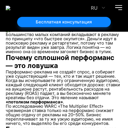
Brandformance: как делить бюджет между
продажами сегодня и брендом на завтра
RU
25.06.2026
Автор статьи:
Бесплатная консультация
Алексей Захарченко
Большинство малых компаний вкладывают в рекламу
по принципу «что быстрее окупится». Деньги идут в
поисковую рекламу и ретаргетинг, потому что там
результат виден уже завтра. Логика понятна — но
именно она со временем загоняет бизнес в тупик.
Почему сплошной перформанс
— это ловушка
Перформанс-реклама не создаёт спрос, а собирает
уже существующий — тех, кто и так ищет решение.
Когда вы исчерпываете эту ограниченную аудиторию,
каждый следующий клиент обходится дороже: ставки
на аукционе растут, рентабельность расходов на
рекламу (ROAS) падает, а вы бесконечно меняете
креативы без отдачи. Это явление называют
«потолком перформанса»
.
По исследованию WARC «The Multiplier Effect»
чрезмерная ставка только на перформанс снижает
общую отдачу от рекламы на 20–50%. Бизнес
переплачивает за ту же узкую аудиторию, не имея
ничего, что выделяло бы его среди конкурентов.