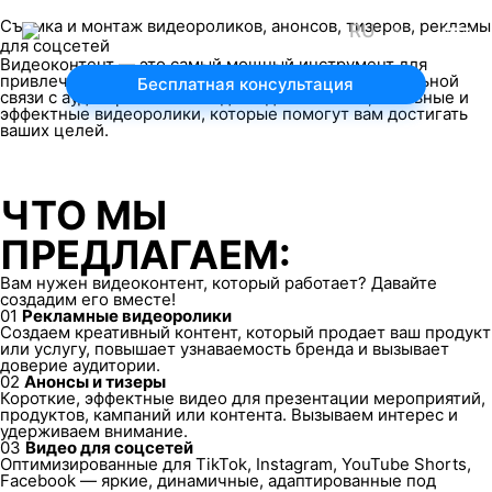
Съемка и монтаж видеороликов, анонсов, тизеров, рекламы
RU
для соцсетей
Видеоконтент — это самый мощный инструмент для
привлечения внимания и формирования эмоциональной
Бесплатная консультация
связи с аудиторией. Мы создаем динамичные, стильные и
эффектные видеоролики, которые помогут вам достигать
ваших целей.
ЧТО МЫ
ПРЕДЛАГАЕМ:
Вам нужен видеоконтент, который работает? Давайте
создадим его вместе!
01
Рекламные видеоролики
Создаем креативный контент, который продает ваш продукт
или услугу, повышает узнаваемость бренда и вызывает
доверие аудитории.
02
Анонсы и тизеры
Короткие, эффектные видео для презентации мероприятий,
продуктов, кампаний или контента. Вызываем интерес и
удерживаем внимание.
03
Видео для соцсетей
Оптимизированные для TikTok, Instagram, YouTube Shorts,
Facebook — яркие, динамичные, адаптированные под