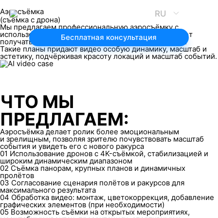
Аэросъёмка
RU
(съёмка с дрона)
Мы предлагаем профессиональную аэросъёмку с
использованием современных дронов, что позволяет
Бесплатная консультация
получать уникальные и зрелищные кадры с высоты.
Такие планы придают видео особую динамику, масштаб и
эстетику, подчёркивая красоту локаций и масштаб событий.
ЧТО МЫ
ПРЕДЛАГАЕМ:
Аэросъёмка делает ролик более эмоциональным
и зрелищным, позволяя зрителю почувствовать масштаб
события и увидеть его с нового ракурса
01
Использование дронов с 4K-съёмкой, стабилизацией и
широким динамическим диапазоном
02
Съёмка панорам, крупных планов и динамичных
пролётов
03
Согласование сценария полётов и ракурсов для
максимального результата
04
Обработка видео: монтаж, цветокоррекция, добавление
графических элементов (при необходимости)
05
Возможность съёмки на открытых мероприятиях,