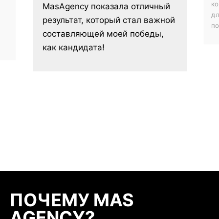
ко
MasAgency показала отличный
дл
результат, который стал важной
по
м
составляющей моей победы,
как кандидата!
ПОЧЕМУ MAS
AGENCY?