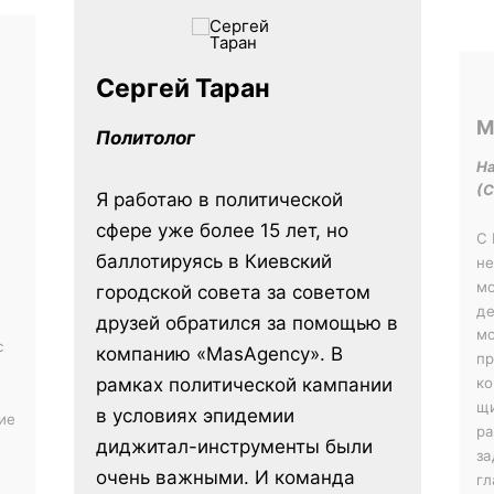
Сергей Таран
М
Политолог
На
(С
Я работаю в политической
сфере уже более 15 лет, но
С 
баллотируясь в Киевский
не
мо
городской совета за советом
де
друзей обратился за помощью в
мо
с
компанию «MasAgency». В
пр
рамках политической кампании
ко
щи
в условиях эпидемии
ие
ра
диджитал-инструменты были
за
очень важными. И команда
гл