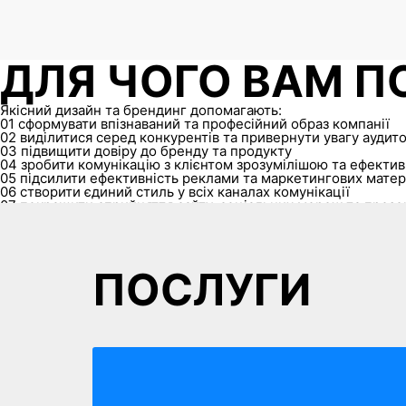
ДЛЯ ЧОГО ВАМ ПО
Якісний дизайн та брендинг допомагають:
01
сформувати впізнаваний та професійний образ компанії
02
виділитися серед конкурентів та привернути увагу аудито
03
підвищити довіру до бренду та продукту
04
зробити комунікацію з клієнтом зрозумілішою та ефекти
05
підсилити ефективність реклами та маркетингових матер
06
створити єдиний стиль у всіх каналах комунікації
07
покращити сприйняття сайту, соціальних мереж та презе
08
впливати на рішення клієнтів та збільшувати продажі
ПОСЛУГИ