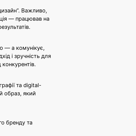
дизайн”. Важливо,
ція — працював на
результатів.
о — а комунікує,
хід і зручність для
 конкурентів.
афії та digital-
й образ, який
го бренду та