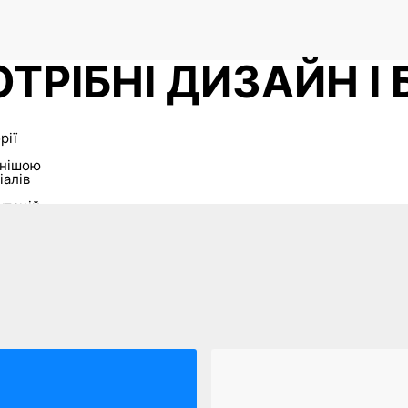
ТРІБНІ ДИЗАЙН І
рії
внішою
іалів
нтацій