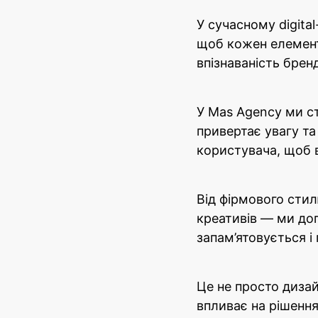
У сучасному digita
щоб кожен елемент
впізнаваність брен
У Mas Agency ми с
привертає увагу та
користувача, щоб в
Від фірмового стилю
креативів — ми до
запам’ятовується і
Це не просто диза
впливає на рішення 