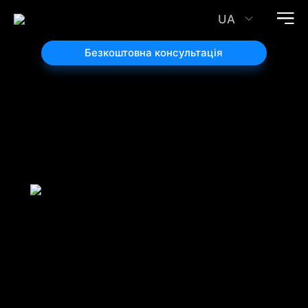
UA
Безкоштовна консультація
Виведення
позитивних
статей у ТОП 10
Google