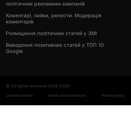
політичних рекламних кампаній
Коментарі, лайки, репости. Модерація
коментарів
Розміщення політичних статей у ЗМІ
Виведення позитивних статей у ТОП 10
Google
©
All rights reserved 2018-2026
Cookies notice
Terms and conditions
Privacy policy
Ми використовуємо файли cookie для аналізу відвідуваності
та покращення сайту. Продовжуючи користуватись сайтом,