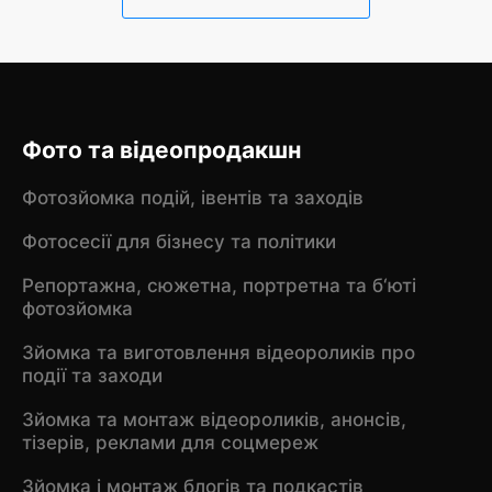
Фото та відеопродакшн
Фотозйомка подій, івентів та заходів
Фотосесії для бізнесу та політики
Репортажна, сюжетна, портретна та б‘юті
фотозйомка
Зйомка та виготовлення відеороликів про
події та заходи
Зйомка та монтаж відеороликів, анонсів,
тізерів, реклами для соцмереж
Зйомка і монтаж блогів та подкастів