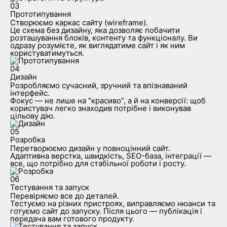
03
Прототипування
Створюємо каркас сайту (wireframe).
Це схема без дизайну, яка дозволяє побачити
розташування блоків, контенту та функціоналу. Ви
одразу розумієте, як виглядатиме сайт і як ним
користуватимуться.
04
Дизайн
Розробляємо сучасний, зручний та впізнаваний
інтерфейс.
Фокус — не лише на “красиво”, а й на конверсії: щоб
користувач легко знаходив потрібне і виконував
цільову дію.
05
Розробка
Перетворюємо дизайн у повноцінний сайт.
Адаптивна верстка, швидкість, SEO-база, інтеграції —
все, що потрібно для стабільної роботи і росту.
06
Тестування та запуск
Перевіряємо все до деталей.
Тестуємо на різних пристроях, виправляємо нюанси та
готуємо сайт до запуску. Після цього — публікація і
передача вам готового продукту.