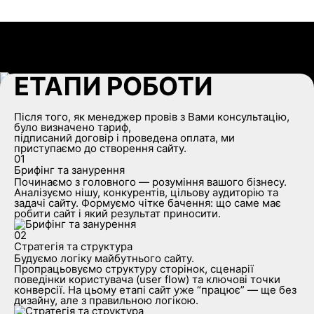
ПРОСТО СТВОРИТИ
САЙТ НЕДОСТАТНЬО
ЕТАПИ РОБОТИ
Після того, як менеджер провів з Вами консультацію,
було визначено тариф,
підписаний договір і проведена оплата, ми
приступаємо до створення сайту.
01
Брифінг та занурення
Починаємо з головного — розуміння вашого бізнесу.
Аналізуємо нішу, конкурентів, цільову аудиторію та
задачі сайту. Формуємо чітке бачення: що саме має
робити сайт і який результат приносити.
02
Стратегія та структура
Будуємо логіку майбутнього сайту.
Пропрацьовуємо структуру сторінок, сценарії
поведінки користувача (user flow) та ключові точки
конверсії. На цьому етапі сайт уже “працює” — ще без
дизайну, але з правильною логікою.