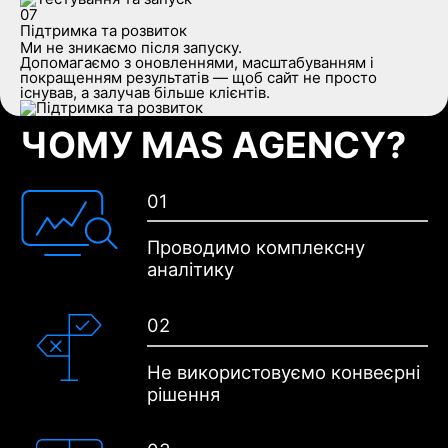
07
Підтримка та розвиток
Ми не зникаємо після запуску.
Допомагаємо з оновленнями, масштабуванням і
покращенням результатів — щоб сайт не просто
існував, а залучав більше клієнтів.
ЧОМУ MAS AGENCY?
01
Проводимо
комплексну
аналітику
02
Не використовуємо
конвеєрні
рішення