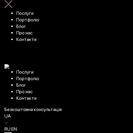
Послуги
Портфоліо
Блог
Про нас
Контакти
Послуги
Портфоліо
Блог
Про нас
Контакти
Безкоштовна консультація
UA
RU
EN