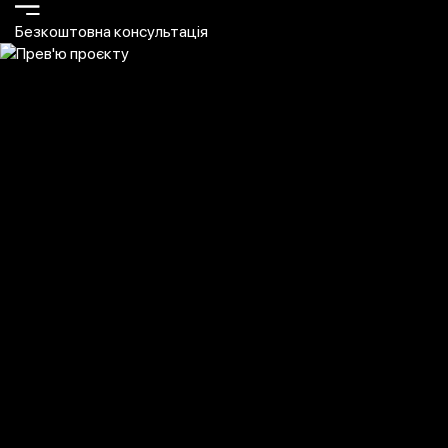
Безкоштовна консультація