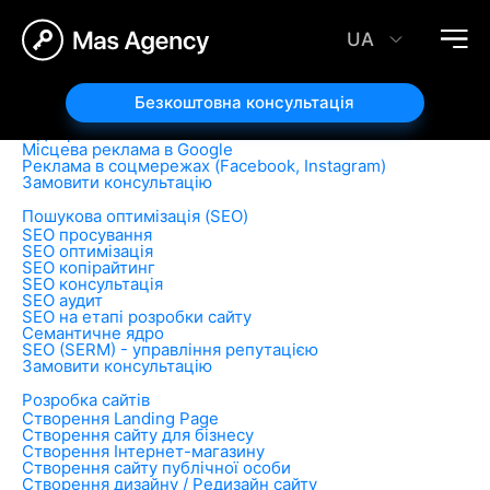
ПОСЛУГИ
UA
Реклама в інтернеті
Пошукова реклама в Google
Торгова реклама в Google
Безкоштовна консультація
Банерна реклама в Google
Відеореклама на YouTube
Місцева реклама в Google
Реклама в соцмережах (Facebook, Instagram)
Замовити консультацію
Пошукова оптимізація (SEO)
SEO просування
SEO оптимізація
SEO копірайтинг
SEO консультація
SEO аудит
SEO на етапі розробки сайту
Семантичне ядро
SEO (SERM) - управління репутацією
Замовити консультацію
Розробка сайтів
Створення Landing Page
Створення сайту для бізнесу
Створення Інтернет-магазину
Створення сайту публічної особи
Створення дизайну / Редизайн сайту