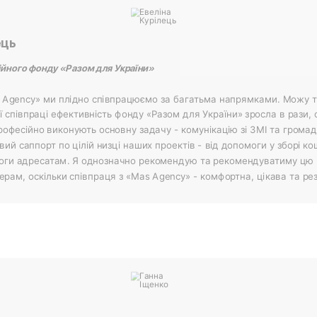
ець
йного фонду «Разом для України»
s Agency» ми плідно співпрацюємо за багатьма напрямками. Можу т
ї співпраці ефективність фонду «Разом для України» зросла в рази, 
офесійно виконують основну задачу - комунікацію зі ЗМІ та громад
ий саппорт по цілій низці наших проектів - від допомоги у зборі ко
моги адресатам. Я однозначно рекомендую та рекомендуватиму цю 
рам, оскільки співпраця з «Mas Agency» - комфортна, цікава та ре