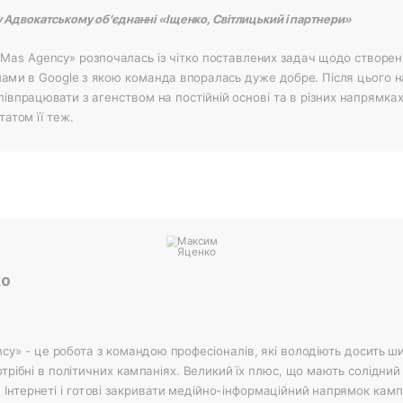
 Адвокатському об’єднанні «Іщенко, Світлицький і партнери»
Mas Agency» розпочалась із чітко поставлених задач щодо створенн
ами в Google з якою команда впоралась дуже добре. Після цього 
півпрацювати з агенством на постійній основі та в різних напрямка
татом її теж.
ко
cy» - це робота з командою професіоналів, які володіють досить 
отрібні в політичних кампаніях. Великий їх плюс, що мають солідний
в Інтернеті і готові закривати медійно-інформаційний напрямок камп