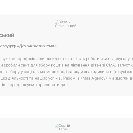
нський
ого руху «Діти ми встигнемо»
y» - це професіонали, швидкість та якість роботи яких заслуговую
ми зробили сайт для збору коштів на лікування дітей зі СМА, запус
 зі збору у соціальних мережах, і завжди знаходилися в фокусі зас
шої діяльності та наших успіхів. Разом із «Mas Agency» ми змогли 
тів, і продовжуємо працювати далі.