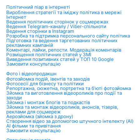
Політичний піар в інтернеті
Вироблення стратегії та іміджу політика в мережі
Інтернет
Ведення політичних сторінок у соцмережах
Ведення Telegram-каналу / Viber-спільноти
Ведення сторінки в Instagram
Розробка та підтримка персонального сайту політика
Підготовка та ведення таргетованих політичних
рекламних кампаній
Коментарі, лайки, репости. Модерація коментарів
Розміщення політичних статей у ЗМІ
Виведення позитивних статей у ТОП 10 Google
Замовити консультацію
Фото і відеопродакшн
Фотозйомка подій, івентів та заходів
Фотосесії для бізнесу та політики
Репортажна, сюжетна, портретна та б‘юті фотозйомка
Зйомка та виготовлення відеороликів про події та
заходи
Зйомка і монтаж блогів та подкастів
Зйомка та монтаж відеороликів, анонсів, тізерів,
реклами для соцмереж
Аерозйомка (зйомка з дрону)
Створення відео за допомогою штучного інтелекту (AI)
AI фільми та привітання
Замовити консультацію