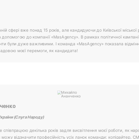
ній сфері вже понад 15 років, але кандидуючи до Київської міської
а допомогою до компанії «MasAgency». В рамках політичної кампанії
нти були дуже важливими. І команда «MasAgency» показала відмінн
адовою моєї перемоги, як кандидата!
ченко
країни (Слуга Народу)
 співпрацюю декілька років задля висвітлення моєї роботи, як на
с можу відзначити професійність усіх ланок команди: копірайтер, С