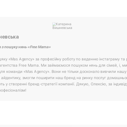
невська
а з пошуку нянь «Free Mama»
дяку «Mas Agency» за професійну роботу по веденню інстаграму та
 агентства Free Mama. Ми займаємося пошуком нянь для сімей, і, м
 для команди «Mas Agency». Вони не тільки досконало вивчили нашу 
у айдентику, змогли поширити наш бренд на ринку послуг домашньо
ь у створенні бренд-стратегії компанії. Дякую, Олексію, за індивід
рофесіоналізм!