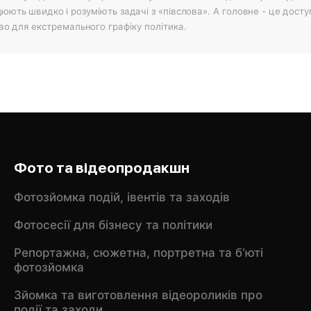
цюють швидко і розуміють задачі з «півслова». А головне - це дост
во для екстремального графіку політика.
Фото та відеопродакшн
Фотозйомка подій, івентів та заходів
Фотосесії для бізнесу та політики
Репортажна, сюжетна, портретна та б‘юті
фотозйомка
Зйомка та виготовлення відеороликів про
події та заходи