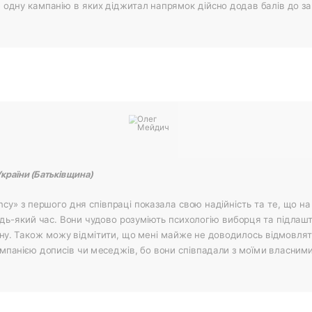
 одну кампанію в яких діджитал напрямок дійсно додав балів до з
країни (Батьківщина)
y» з першого дня співпраці показала свою надійність та те, що на
дь-який час. Вони чудово розуміють психологію виборця та підлаш
ону. Також можу відмітити, що мені майже не доводилось відмовлят
мпанією дописів чи меседжів, бо вони співпадали з моїми власни