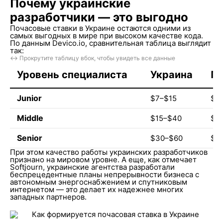
Почему украинские
разработчики — это выгодно
Почасовые ставки в Украине остаются одними из
самых выгодных в мире при высоком качестве кода.
По данным Devico.io, сравнительная таблица выглядит
так:
↔️ Прокрутите таблицу вбок, чтобы увидеть все данные
Уровень специалиста
Украина
П
Junior
$7–$15
$2
Middle
$15–$40
$4
Senior
$30–$60
$5
При этом качество работы украинских разработчиков
признано на мировом уровне. А еще, как отмечает
Softjourn, украинские агентства разработали
беспрецедентные планы непрерывности бизнеса с
автономным энергоснабжением и спутниковым
интернетом — это делает их надежнее многих
западных партнеров.