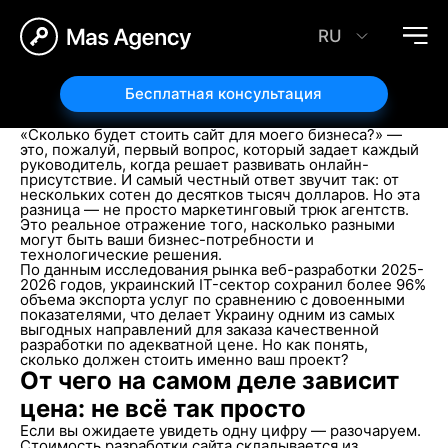
Сколько стоит разработка сайта в Украине:
реальные цены 2026 года
RU
29.01.2026
Автор статьи:
Александр Волков
Бесплатная консультация
«Сколько будет стоить сайт для моего бизнеса?» —
это, пожалуй, первый вопрос, который задает каждый
руководитель, когда решает развивать онлайн-
присутствие. И самый честный ответ звучит так: от
нескольких сотен до десятков тысяч долларов. Но эта
разница — не просто маркетинговый трюк агентств.
Это реальное отражение того, насколько разными
могут быть ваши бизнес-потребности и
технологические решения.
По данным исследования рынка веб-разработки 2025-
2026 годов, украинский IT-сектор сохранил более 96%
объема экспорта услуг по сравнению с довоенными
показателями, что делает Украину одним из самых
выгодных направлений для заказа качественной
разработки по адекватной цене. Но как понять,
сколько должен стоить именно ваш проект?
От чего на самом деле зависит
цена: не всё так просто
Если вы ожидаете увидеть одну цифру — разочаруем.
Стоимость разработки сайта складывается из