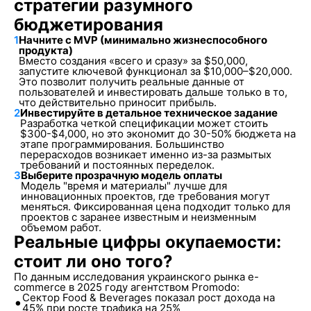
стратегии разумного
бюджетирования
1
Начните с MVP (минимально жизнеспособного
продукта)
Вместо создания «всего и сразу» за $50,000,
запустите ключевой функционал за $10,000–$20,000.
Это позволит получить реальные данные от
пользователей и инвестировать дальше только в то,
что действительно приносит прибыль.
2
Инвестируйте в детальное техническое задание
Разработка четкой спецификации может стоить
$300-$4,000, но это экономит до 30-50% бюджета на
этапе программирования. Большинство
перерасходов возникает именно из-за размытых
требований и постоянных переделок.
3
Выберите прозрачную модель оплаты
Модель "время и материалы" лучше для
инновационных проектов, где требования могут
меняться. Фиксированная цена подходит только для
проектов с заранее известным и неизменным
объемом работ.
Реальные цифры окупаемости:
стоит ли оно того?
По данным исследования украинского рынка e-
commerce в 2025 году агентством Promodo:
Сектор Food & Beverages показал рост дохода на
•
45% при росте трафика на 25%