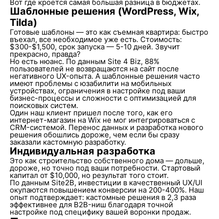
Вот где кроется самая большая разница в бюджетах.
Шаблонные решения (WordPress, Wix,
Tilda)
Готовые шаблоны — это как съемная квартира: быстро
въехал, все необходимое уже есть. Стоимость:
$300-$1,500, срок запуска — 5-10 дней. Звучит
прекрасно, правда?
Но есть нюанс. По данным Site 4 Biz, 88%
пользователей не возвращаются на сайт после
негативного UX-опыта. А шаблонные решения часто
имеют проблемы с юзабилити на мобильных
устройствах, ограничения в настройке под ваши
бизнес-процессы и сложности с оптимизацией для
поисковых систем.
Один наш клиент пришел после того, как его
интернет-магазин на Wix не мог интегрироваться с
CRM-системой. Перенос данных и разработка нового
решения обошлись дороже, чем если бы сразу
заказали кастомную разработку.
Индивидуальная разработка
Это как строительство собственного дома — дольше,
дороже, но точно под ваши потребности. Стартовый
капитал от $10,000, но результат того стоит.
По данным Site2B, инвестиции в качественный UX/UI
окупаются повышением конверсии на 200-400%. Наш
опыт подтверждает: кастомные решения в 2,3 раза
эффективнее для B2B-ниш благодаря точной
настройке под специфику вашей воронки продаж.