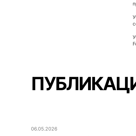
п
У
с
У
F
ПУБЛИКАЦИ
06.05.2026