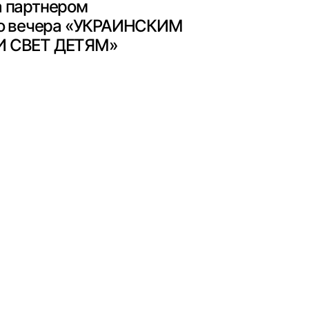
 партнером
Mas Ag
го вечера «УКРАИНСКИМ
операт
И СВЕТ ДЕТЯМ»
Подробн