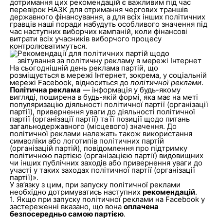
дотримання цих рекомендацій є важливим під час
перевірок НАЗК для отримання чергових траншів
державного фінансування, а для всіх інших політичних
гравців наші поради набудуть особливого значення під
час наступних виборчих кампаній, коли фінансові
витрати всіх учасників виборчого процесу
контролюватимуться.
На сьогоднішній день реклама партій, що
розміщується в мережі Інтернет, зокрема, у соціальній
мережі Facebook, відноситься до
політичної реклами
.
Політична реклама
— інформація у будь-якому
вигляді, поширена в будь-якій формі, яка має на меті
популяризацію діяльності політичної партії (організації
партії), привернення уваги до діяльності політичної
партії (організації партії) та її позиції щодо питань
загальнодержавного (місцевого) значення. До
політичної реклами належать також використання
символіки або логотипів політичних партій
(організацій партій), повідомлення про підтримку
політичною партією (організацією партії) видовищних
чи інших публічних заходів або привернення уваги до
участі у таких заходах політичної партії (організації
партії)».
У зв’язку з цим, при запуску політичної реклами
необхідно дотримуватись наступних
рекомендацій
.
1. Якщо при запуску політичної реклами на Facebook у
застереженні вказано, що вона
оплачена
безпосередньо самою партією
.