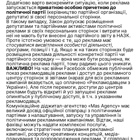
Додатково варто виокремити ситуацію, коли реклама
запускається
приватною особою причетною до
політичної партії
(керівництво партійної організації,
депутати) зі своєї персональної сторінки.
В такому випадку, Закон допускає розміщення
депутатами та партійними активістами політичної
реклами зі своїх персональних сторінок і витрати на
неї не мають бути внесені до партійного звіту в НАЗК.
Проте істотною умовою є те,
що реклама має
стосуватися висвітлення особистої діяльності,
програми, позиції
і т.д. Якщо ж на таких сторінках буде
розміщена реклама діяльності конкретної партії чи
партійного осередку — вона може бути розцінена, як
політична реклама партії, тому радимо цього уникати.
ВАЖЛИВО!
На час війни Facebook обмежив публічний
показ рекламодавців реклами і доступ до рекламного
центру сторінок зі звітами (наразі для всіх рекламних
кампаній вказується, що оплачено «Рекламодавцем з
України»). Але після перемоги, доступи до центрів
реклами будуть відкриті й усі запущені реклами
опиняться у публічному доступі, в т.ч. з указанням
рекламодавця.
Комунікаційне діджитал-агентство «Mas Agency» має
великий досвід офіційної співпраці з політичними
партіями з налаштування, запуску та управління їх
політичними рекламними кампаніями. Відтак, наші
фахівці можуть надати комплексні послуги,
включаючи стратегічне планування рекламної
кампанії, розробку креативних концепцій, медіа-
планування та розповсюдження реклами. У співпраці з