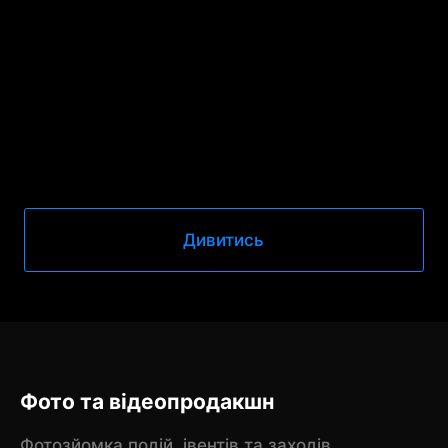
Дивитись
Фото та відеопродакшн
Фотозйомка подій, івентів та заходів