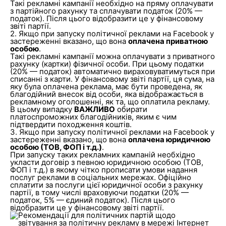
Такі рекламні кампанії необхідно на пряму оплачувати
з партійного рахунку та сплачувати податок (20% —
податок). Після цього відобразити це у фінансовому
звіті партії.
2. Якщо при запуску політичної реклами на Facebook у
застереженні вказано, що вона
оплачена приватною
особою
.
Такі рекламні кампанії можна оплачувати з приватного
рахунку (картки) фізичної особи. При цьому податки
(20% — податок) автоматично вираховуватимуться при
списанні з карти. У фінансовому звіті партії, ця сума, на
яку була оплачена реклама, має бути проведена, як
благодійний внесок від особи, яка відображається в
рекламному оголошенні, як та, що оплатила рекламу.
В цьому випадку
ВАЖЛИВО
обирати
платоспроможних благодійників, яким є чим
підтвердити походження коштів.
3. Якщо при запуску політичної реклами на Facebook у
застереженні вказано, що вона
оплачена юридичною
особою (ТОВ, ФОП і т.д.)
.
При запуску таких рекламних кампаній необхідно
укласти договір з певною юридичною особою (ТОВ,
ФОП і т.д.) в якому чітко прописати умови надання
послуг реклами в соціальних мережах. Офіційно
сплатити за послуги цієї юридичної особи з рахунку
партії, в тому числі враховуючи податки (20% —
податок, 5% — єдиний податок). Після цього
відобразити це у фінансовому звіті партії.