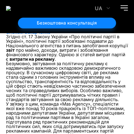
Рекомендації для політичних партій щодо
звітування за політичну рекламу в мережі
UA
Інтернет
Безкоштовна консультація
15.05.2024
Автор статті:
Олексій Захарченко
Згідно ст. 17 Закону України «Про політичні партії в
Україні», політичні партії зобов’язані подавати до
Національного агентства з питань запобігання корупції
звіт
про майно, доходи, витрати і зобов’язання
фінансового характеру. Однією зі статей витрат партій
є
витрати на рекламу
.
Безумовно, звітування за політичну рекламу є
надзвичайно важливою складовою демократичного
процесу. В сучасному цифровому світі, де реклама
стала одним з головних інструментів впливу на
суспільство, транспарентність та відповідальність у
цій сфері стають невід'ємною частиною забезпечення
чесних та справедливих виборів. Особливо важливо,
щоб політичні партії дотримувались чітких правил і
стандартів звітування за свою рекламну діяльність.
У зв’язку з цим, команда «Mas Agency», спеціалісти
якої вже понад 10 років працюють із ТОП-політиками,
народними депутатами України, депутатами місцевих
рад та політичними партіями в Україні загалом,
підготувала ряд практичних рекомендацій для
політичних сил, яких слід дотримуватись при запуску
рекламних кампаній. Для парламентських партій