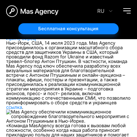
«Mas Agency» обеспечили коммуникационное
сопровождение благотворительного
RU
мероприятия с Антоном Птушкиным в Нью-
Йорке.
Бесплатная консультация
17.07.2023
Автор статьи:
Ирина Сирец
Нью-Йорк, США, 14 июля 2023 года. Mas Agency
присоединилось к организации масштабного сбора
средств для защитников Украины в США, который
проводили фонд Razom for Ukraine и известный
тревел-блогер Антон Птушкин. В частности, команда
Mas Agency под ключ обеспечила разработку всех
визуальных материалов для благотворительной
встречи с Антоном Птушкиным и онлайн-аукциона –
плакаты, афиши, постеры и презентации, а также
присоединилась к реализации коммуникационной
стратегии мероприятия в Украине – подготовка
анонсов, пресс- и пост- релизов, включая
коммуникацию с отечественными СМИ, что позволило
проинформировать о сборе средств и украинцев
ссылка
.
«Команда MasAgency всегда готова к вызовам любой
сложности, особенно когда наша работа приносит
прикладную пользу для наших защитников и помогает