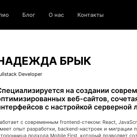
лио
Блог
О нас
Контакты
НАДЕЖДА БРЫК
ullstack Developer
Специализируется на создании соврем
оптимизированных веб-сайтов, сочета
интерфейсов с настройкой серверной 
аботает с современным frontend-стеком: React, JavaScri
меет опыт разработки, backend-настроек и миграции п
торонница подхода Mobile First, который позволяет со