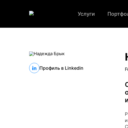
Услуги
Портфо
Профиль в Linkedin
F
Р
и
С