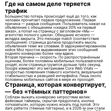
Где на самом деле теряется
трафик
Большинство потерь происходит ещё до того, как
человек прочитает первое предложение. Первая
причина — разрыв сообщения. Пользователь нажал на
объявление с обещанием «скидка 30% на первый
заказ», а попал на страницу с заголовком «Мы —
агентство полного цикла». Обещание исчезло —
вкладка закрыта. Это message match (соответствие
сообщения): страница должна продолжать мысль
объявления теми же словами. В задокументированном
кейсе Moz простое выравнивание этих сообщений
подняло конверсию более чем вдвое.
Вторая причина — скорость. По распространённым
оценкам, более половины мобильных пользователей
уходят, если страница грузится дольше трёх секунд.
Google измеряет это метриками Core Web Vitals —
скоростью появления главного контента, визуальной
стабильностью и реакцией интерфейса. Лишь около
половины мобильных сайтов в мире их проходят.
Страница, которая конвертирует,
— без «тёмных паттернов»
Соблазн выжать конверсию хитростями велик:
фейковые таймеры, скрытая предоплата, кнопка
«отказаться», которую нужно искать под лупой. Это
dark patterns (тёмные паттерны), и в 2026-м они стали