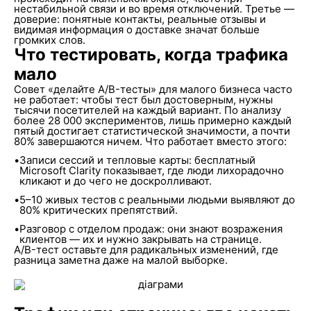
нестабильной связи и во время отключений. Третье —
доверие: понятные контакты, реальные отзывы и
видимая информация о доставке значат больше
громких слов.
Что тестировать, когда трафика
мало
Совет «делайте A/B-тесты» для малого бизнеса часто
не работает: чтобы тест был достоверным, нужны
тысячи посетителей на каждый вариант. По анализу
более 28 000 экспериментов, лишь примерно каждый
пятый достигает статистической значимости, а почти
80% завершаются ничем. Что работает вместо этого:
•
Записи сессий и тепловые карты: бесплатный
Microsoft Clarity показывает, где люди лихорадочно
кликают и до чего не доскролливают.
•
5–10 живых тестов с реальными людьми выявляют до
80% критических препятствий.
•
Разговор с отделом продаж: они знают возражения
клиентов — их и нужно закрывать на странице.
A/B-тест оставьте для радикальных изменений, где
разница заметна даже на малой выборке.