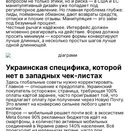
вопросом не только этики, но и риска — в США и ЕС
манипулятивный дизайн уже попадает под
регуляторное давление. Но главная проблема глубже:
лиды, пойманные обманом, дают возвраты средств,
отписки и плохие отзывы. Манипуляция — это заём
под безумный процент.
Честные рычаги надёжнее. Интерфейс должен
мгновенно реагировать на действие. Форма должна
просить минимум — короткие формы конвертируют
лучше длинных, а несколько простых шагов лучше
одной длиннющей.
Украинская специфика, которой
нет в западных чек-листах
Здесь глобальные советы нужно корректировать.
Главное — отношение к предоплате. Украинский
покупатель осторожен: страница, требующая 100%
оплаты картой заранее, часто проигрывает той, что
предлагает оплату при получении через Новую Почту.
Это влияет на конверсию сильнее любого цвета
кнопки.
Второе — мобильный решает почти всё: в экосистеме
Meta более 90% рекламных бюджетов идёт на
смартфоны, а количество активных мобильных
соединений в Украине равно 140% населения. Всё
происходит на маленьком экране, часто при