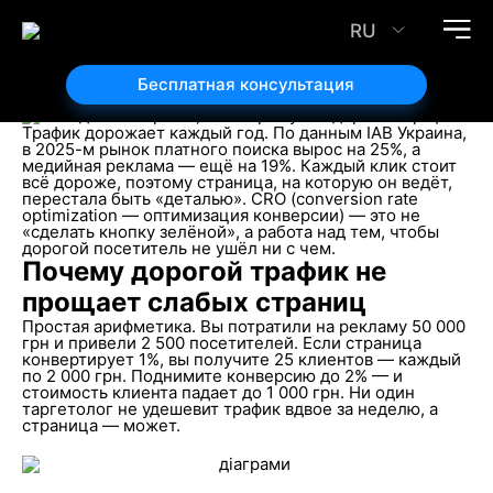
Посадочные страницы, которые выдерживают
дорогой трафик: CRO без манипуляций
RU
01.07.2026
Автор статьи:
Бесплатная консультация
Андрей Кушниренко
Трафик дорожает каждый год. По данным IAB Украина,
в 2025-м рынок платного поиска вырос на 25%, а
медийная реклама — ещё на 19%. Каждый клик стоит
всё дороже, поэтому страница, на которую он ведёт,
перестала быть «деталью». CRO (conversion rate
optimization — оптимизация конверсии) — это не
«сделать кнопку зелёной», а работа над тем, чтобы
дорогой посетитель не ушёл ни с чем.
Почему дорогой трафик не
прощает слабых страниц
Простая арифметика. Вы потратили на рекламу 50 000
грн и привели 2 500 посетителей. Если страница
конвертирует 1%, вы получите 25 клиентов — каждый
по 2 000 грн. Поднимите конверсию до 2% — и
стоимость клиента падает до 1 000 грн. Ни один
таргетолог не удешевит трафик вдвое за неделю, а
страница — может.