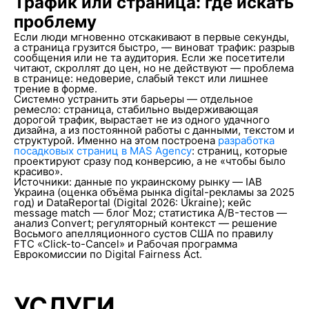
Трафик или страница: где искать
проблему
Если люди мгновенно отскакивают в первые секунды,
а страница грузится быстро, — виноват трафик: разрыв
сообщения или не та аудитория. Если же посетители
читают, скроллят до цен, но не действуют — проблема
в странице: недоверие, слабый текст или лишнее
трение в форме.
Системно устранить эти барьеры — отдельное
ремесло: страница, стабильно выдерживающая
дорогой трафик, вырастает не из одного удачного
дизайна, а из постоянной работы с данными, текстом и
структурой. Именно на этом построена
разработка
посадковых страниц в MAS Agency
: страниц, которые
проектируют сразу под конверсию, а не «чтобы было
красиво».
Источники: данные по украинскому рынку — IAB
Украина (оценка объёма рынка digital-рекламы за 2025
год) и DataReportal (Digital 2026: Ukraine); кейс
message match — блог Moz; статистика A/B-тестов —
анализ Convert; регуляторный контекст — решение
Восьмого апелляционного сустов США по правилу
FTC «Click-to-Cancel» и Рабочая программа
Еврокомиссии по Digital Fairness Act.
УСЛУГИ