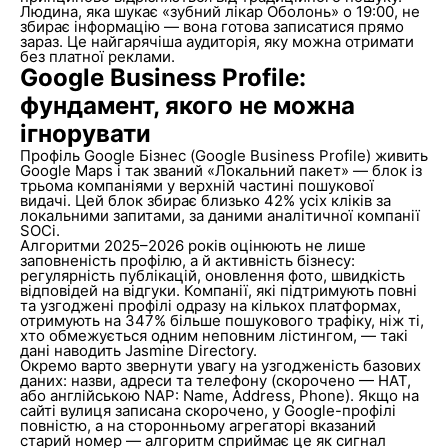
Людина, яка шукає «зубний лікар Оболонь» о 19:00, не
збирає інформацію — вона готова записатися прямо
зараз. Це найгарячіша аудиторія, яку можна отримати
без платної реклами.
Google Business Profile:
фундамент, якого не можна
ігнорувати
Профіль Google Бізнес (Google Business Profile) живить
Google Maps і так званий «Локальний пакет» — блок із
трьома компаніями у верхній частині пошукової
видачі. Цей блок збирає близько 42% усіх кліків за
локальними запитами, за даними аналітичної компанії
SOCi.
Алгоритми 2025–2026 років оцінюють не лише
заповненість профілю, а й активність бізнесу:
регулярність публікацій, оновлення фото, швидкість
відповідей на відгуки. Компанії, які підтримують повні
та узгоджені профілі одразу на кількох платформах,
отримують на 347% більше пошукового трафіку, ніж ті,
хто обмежується одним неповним лістингом, — такі
дані наводить Jasmine Directory.
Окремо варто звернути увагу на узгодженість базових
даних: назви, адреси та телефону (скорочено — НАТ,
або англійською NAP: Name, Address, Phone). Якщо на
сайті вулиця записана скорочено, у Google-профілі
повністю, а на сторонньому агрегаторі вказаний
старий номер — алгоритм сприймає це як сигнал