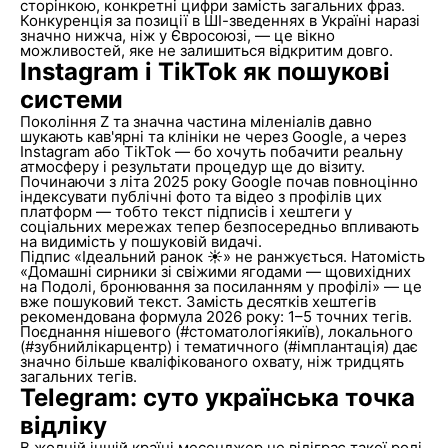
сторінкою, конкретні цифри замість загальних фраз.
Конкуренція за позиції в ШІ-зведеннях в Україні наразі
значно нижча, ніж у Євросоюзі, — це вікно
можливостей, яке не залишиться відкритим довго.
Instagram і TikTok як пошукові
системи
Покоління Z та значна частина міленіалів давно
шукають кав'ярні та клініки не через Google, а через
Instagram або TikTok — бо хочуть побачити реальну
атмосферу і результати процедур ще до візиту.
Починаючи з літа 2025 року Google почав повноцінно
індексувати публічні фото та відео з профілів цих
платформ — тобто текст підписів і хештеги у
соціальних мережах тепер безпосередньо впливають
на видимість у пошуковій видачі.
Підпис «Ідеальний ранок ☀️» не ранжується. Натомість
«Домашні сирники зі свіжими ягодами — щовихідних
на Подолі, бронювання за посиланням у профілі» — це
вже пошуковий текст. Замість десятків хештегів
рекомендована формула 2026 року: 1–5 точних тегів.
Поєднання нішевого (#стоматологіякиїв), локального
(#зубнийлікарцентр) і тематичного (#імплантація) дає
значно більше кваліфікованого охвату, ніж тридцять
загальних тегів.
Telegram: суто українська точка
відліку
В жодній іншій країні месенджер не відіграє такої ролі