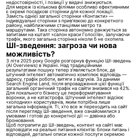
недостовірності, і позиції у видачі знижуються.
Для мереж із кількома філіями особливо ефективними
є окремі посадкові сторінки для кожної локації.
Замість однієї загальної сторінки «Контакти» —
індивідуальні сторінки з прив'язкою до конкретного
району, найближчими станціями метро та
маршрутами. Така сторінка автономно ранжується за
запитами на кшталт «салон краси Голосіїв», залучаючи
трафік, якого загальна сторінка ніколи б не охопила.
ШІ-зведення: загроза чи нова
можливість?
З літа 2025 року Google розгорнув функцію ШІ-зведень
(AI Overviews) в Україні. Над традиційними
результатами пошуку тепер з'являється блок, де
штучний інтелект автоматично компілює відповідь —
адресу, графік роботи, витяги з відгуків. За даними
Search Engine Land, після впровадження цієї функції
загальний органічний трафік на сайти знизився на 42%.
Для локального бізнесу це переформатування
воронки, а не катастрофа. Штучний інтелект відсіює
«холодних» користувачів, яким потрібна лише
загальна інформація. Ті, хто все ж переходить на сайт
після перегляду ШІ-зведення, вже ознайомилися з
умовами і готові до конкретної дії — дзвінка або
бронювання.
Щоб потрапити до ШІ-зведень, контент на сайті має
відповідати на реальні питання клієнтів: блоки питань і
відповідей, детальні описи кожної послуги окремою