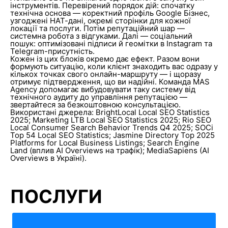
інструментів. Перевірений порядок дій: спочатку
технічна основа — коректний профіль Google Бізнес,
узгоджені НАТ-дані, окремі сторінки для кожної
локації та послуги. Потім репутаційний шар —
системна робота з відгуками. Далі — соціальний
пошук: оптимізовані підписи й геомітки в Instagram та
Telegram-присутність.
Кожен із цих блоків окремо дає ефект. Разом вони
формують ситуацію, коли клієнт знаходить вас одразу у
кількох точках свого онлайн-маршруту — і щоразу
отримує підтвердження, що ви надійні. Команда MAS
Agency допомагає вибудовувати таку систему від
технічного аудиту до управління репутацією —
звертайтеся за безкоштовною консультацією.
Використані джерела: BrightLocal Local SEO Statistics
2025; Marketing LTB Local SEO Statistics 2025; Rio SEO
Local Consumer Search Behavior Trends Q4 2025; SOCi
Top 54 Local SEO Statistics; Jasmine Directory Top 2025
Platforms for Local Business Listings; Search Engine
Land (вплив AI Overviews на трафік); MediaSapiens (AI
Overviews в Україні).
ПОСЛУГИ