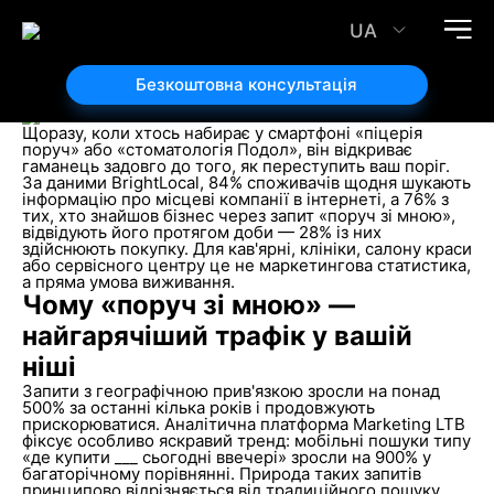
Локальне SEO: як залучити клієнтів, які шукають
ваші послуги поруч
UA
17.03.2026
Автор статті:
Безкоштовна консультація
Микола Іванов
Щоразу, коли хтось набирає у смартфоні «піцерія
поруч» або «стоматологія Подол», він відкриває
гаманець задовго до того, як переступить ваш поріг.
За даними BrightLocal, 84% споживачів щодня шукають
інформацію про місцеві компанії в інтернеті, а 76% з
тих, хто знайшов бізнес через запит «поруч зі мною»,
відвідують його протягом доби — 28% із них
здійснюють покупку. Для кав'ярні, клініки, салону краси
або сервісного центру це не маркетингова статистика,
а пряма умова виживання.
Чому «поруч зі мною» —
найгарячіший трафік у вашій
ніші
Запити з географічною прив'язкою зросли на понад
500% за останні кілька років і продовжують
прискорюватися. Аналітична платформа Marketing LTB
фіксує особливо яскравий тренд: мобільні пошуки типу
«де купити ___ сьогодні ввечері» зросли на 900% у
багаторічному порівнянні. Природа таких запитів
принципово відрізняється від традиційного пошуку.