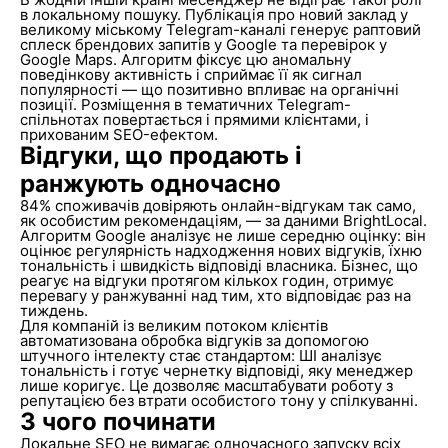
в локальному пошуку. Публікація про новий заклад у
великому міському Telegram-каналі генерує раптовий
сплеск брендових запитів у Google та перевірок у
Google Maps. Алгоритм фіксує цю аномальну
поведінкову активність і сприймає її як сигнал
популярності — що позитивно впливає на органічні
позиції. Розміщення в тематичних Telegram-
спільнотах повертається і прямими клієнтами, і
прихованим SEO-ефектом.
Відгуки, що продають і
ранжують одночасно
84% споживачів довіряють онлайн-відгукам так само,
як особистим рекомендаціям, — за даними BrightLocal.
Алгоритм Google аналізує не лише середню оцінку: він
оцінює регулярність надходження нових відгуків, їхню
тональність і швидкість відповіді власника. Бізнес, що
реагує на відгуки протягом кількох годин, отримує
перевагу у ранжуванні над тим, хто відповідає раз на
тиждень.
Для компаній із великим потоком клієнтів
автоматизована обробка відгуків за допомогою
штучного інтелекту стає стандартом: ШІ аналізує
тональність і готує чернетку відповіді, яку менеджер
лише коригує. Це дозволяє масштабувати роботу з
репутацією без втрати особистого тону у спілкуванні.
З чого починати
Локальне SEO не вимагає одночасного запуску всіх