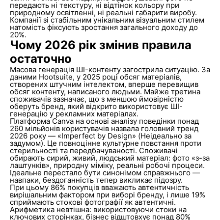
передають ні текстуру, ні відтінок кольору при
природному освітленні, ні реальні габарити виробу.
Компанії зі стабільним унікальним візуальним стилем
натомість фіксують зростання загального доходу до
20%.
Чому 2026 рік змінив правила
остаточно
Масова генерація ШІ-контенту загострила ситуацію. За
даними Hootsuite, у 2025 році обсяг матеріалів,
створених штучним інтелектом, вперше перевищив
обсяг контенту, написаного людьми. Майже третина
споживачів зазначає, що з меншою ймовірністю
оберуть бренд, який відкрито використовує ШІ-
генерацію у рекламних матеріалах.
Платформа Canva на основі аналізу поведінки понад
260 мільйонів користувачів назвала головний тренд
2026 року — «Imperfect by Design» (Неідеально за
задумом). Це повноцінне культурне повстання проти
стерильності та передбачуваності. Споживачі
обирають сирий, живий, людський матеріал: фото «з-за
лаштунків», природну міміку, реальні робочі процеси.
Ідеальне перестало бути синонімом справжнього —
навпаки, бездоганність тепер викликає підозру.
При цьому 86% покупців вважають автентичність
вирішальним фактором при виборі бренду, і лише 19%
сприймають стокові фотографії як автентичні.
Арифметика невтішна: використовуючи стоки на
ключових сторінках, бізнес відштовхує понад 80%