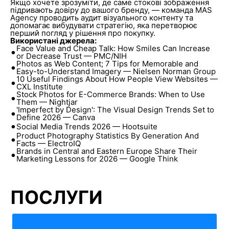
Якщо хочете зрозуміти, де саме стокові зображення
підривають довіру до вашого бренду, — команда MAS
Agency проводить аудит візуального контенту та
допомагає вибудувати стратегію, яка перетворює
перший погляд у рішення про покупку.
Використані джерела:
Face Value and Cheap Talk: How Smiles Can Increase
•
or Decrease Trust — PMC/NIH
Photos as Web Content; 7 Tips for Memorable and
•
Easy-to-Understand Imagery — Nielsen Norman Group
10 Useful Findings About How People View Websites —
•
CXL Institute
Stock Photos for E-Commerce Brands: When to Use
•
Them — Nightjar
'Imperfect by Design': The Visual Design Trends Set to
•
Define 2026 — Canva
•
Social Media Trends 2026 — Hootsuite
Product Photography Statistics By Generation And
•
Facts — ElectroIQ
Brands in Central and Eastern Europe Share Their
•
Marketing Lessons for 2026 — Google Think
ПОСЛУГИ