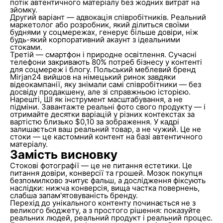
потік автентичного матеріалу без жодних витрат на
зйомку.
Другий варіант — адвокація співробітників. Реальний
маркетолог або розробник, який ділиться своїми
буднями у соцмережах, генерує більше довіри, ніж
будь-який корпоративний акаунт з ідеальними
стоками.
Третій — смартфон і природне освітлення. Сучасні
телефони закривають 80% потреб бізнесу у контенті
для соцмереж і блогу. Польський меблевий бренд
Mirjan24 вийшов на німецький ринок завдяки
відеокампанії, яку знімали самі співробітники — без
досвіду продакшену, але зі справжньою історією.
Нарешті, ШІ як інструмент масштабування, а не
підміни. Завантажте реальні фото свого продукту — і
отримайте десятки варіацій у різних контекстах за
вартістю близько $0,10 за зображення. У кадрі
залишається ваш реальний товар, а не чужий. Це не
стоки — це кастомний контент на базі автентичного
матеріалу.
Замість висновку
Стокові фотографії — це не питання естетики. Це
питання довіри, конверсії та грошей. Мозок покупця
безпомилково зчитує фальш, а дослідження фіксують
наслідки: нижча конверсія, вища частка повернень,
слабша запам'ятовуваність бренду.
Перехід до унікального контенту починається не з
великого бюджету, а з простого рішення: показуйте
реальних людей, реальний продукт і реальний процес.