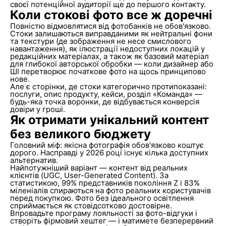
своєї потенційної аудиторії ще до першого контакту.
Коли стокові фото все ж доречні
Повністю відмовлятися від фотобанків не обов'язково.
Стоки залишаються виправданими як нейтральні фони
та текстури (де зображення не несе смислового
навантаження), як ілюстрації недоступних локацій у
редакційних матеріалах, а також як базовий матеріал
для глибокої авторської обробки — коли дизайнер або
ШІ перетворює початкове фото на щось принципово
нове.
Але є сторінки, де стоки категорично протипоказані:
послуги, опис продукту, кейси, розділ «Команда» —
будь-яка точка воронки, де відбувається конверсія
довіри у гроші.
Як отримати унікальний контент
без великого бюджету
Головний міф: якісна фотографія обов'язково коштує
дорого. Насправді у 2026 році існує кілька доступних
альтернатив.
Найпотужніший варіант — контент від реальних
клієнтів (UGC, User-Generated Content). За
статистикою, 99% представників покоління Z і 83%
міленіалів спираються на фото реальних користувачів
перед покупкою. Фото без ідеального освітлення
сприймається як стовідсотково достовірне.
Впровадьте програму лояльності за фото-відгуки і
створіть фірмовий хештег — і матимете безперервний