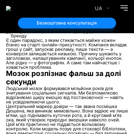
Чому стокові фото вбивають довіру до вашого
бренду: роль унікального контенту
UA
31.03.2026
Автор статті:
Безкоштовна консультація
Валентин Куров
Є один парадокс, з яким стикається майже кожен
бізнес на старті онлайн-присутності. Компанія вкладає
гроші у сайт, запускає рекламу, пише тексти — а
конверсія залишається низькою. Причину шукають у
заголовках, налаштуваннях кампанії, кольорі кнопок.
Але рідко — у фотографіях. А саме там найчастіше і
ховається проблема.
Мозок розпізнає фальш за долі
секунди
Людський мозок формувався мільйони років для
зчитування соціальних сигналів. Ми безпомилково
відрізняємо щиру емоцію від постановочної — навіть
не усвідомлюючи цього.
Центральний маркер довіри — так звана посмішка
Дюшена, яка виникає мимовільно. Вона задіює не лише
м'язи, що піднімають куточки рота, а й круговий м'яз
ока, який утворює природні зморшки навколо очей.
Цей м'яз практично не піддається вольовому
контролю. Коли модель позує для стокової бібліотеки,
вона демонструє соціальну посмішку — без залучення