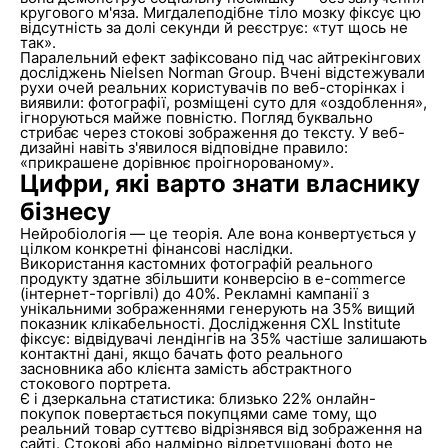
кругового м'яза. Мигдалеподібне тіло мозку фіксує цю
відсутність за долі секунди й реєструє: «тут щось не
так».
Паралельний ефект зафіксовано під час айтрекінгових
досліджень Nielsen Norman Group. Вчені відстежували
рухи очей реальних користувачів по веб-сторінках і
виявили: фотографії, розміщені суто для «оздоблення»,
ігноруються майже повністю. Погляд буквально
стрибає через стокові зображення до тексту. У веб-
дизайні навіть з'явилося відповідне правило:
«прикрашене дорівнює проігнорованому».
Цифри, які варто знати власнику
бізнесу
Нейробіологія — це теорія. Але вона конвертується у
цілком конкретні фінансові наслідки.
Використання кастомних фотографій реального
продукту здатне збільшити конверсію в e-commerce
(інтернет-торгівлі) до 40%. Рекламні кампанії з
унікальними зображеннями генерують на 35% вищий
показник клікабельності. Дослідження CXL Institute
фіксує: відвідувачі лендінгів на 35% частіше залишають
контактні дані, якщо бачать фото реального
засновника або клієнта замість абстрактного
стокового портрета.
Є і дзеркальна статистика: близько 22% онлайн-
покупок повертається покупцями саме тому, що
реальний товар суттєво відрізнявся від зображення на
сайті. Стокові або надмірно відретушовані фото не