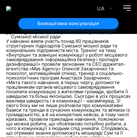
«Mas Agency» провели тренінг з комунікацій для
Сумської міської ради
UA
08.06.2023
Автор статті:
Безкоштовна консультація
Ірина Сірець
У навчанні взяли участь понад 60 працівників
структурних підрозділів Сумської міської ради та
комунальних підприємств міста. Тренінг на тему
«Внутрішні та зовнішні комунікації у роботі місцевого
самоврядування: інформаційна безпека і протидія
дезінформації» провели засновник та CEO діджитал-
агентства «Mas Agency» Олексій Захарченко та
психолог, мотиваційний спікер, тренер з соціально-
психологічних програм Анастасія Захарченко.
«Мета такого навчання, в першу чергу, допомогти
працівникам органів місцевого самоврядування
посилити комунікацію з жителями громади, зробити її
швидшою та більш якіснішою. Сьогодні в усіх процесах
важлива швидкість і в комунікації - насамперед. Зі
свого боку ми не лише розповіли про комунікативні
базиси та тренди в сучасних комунікаціях та зв’язках із
громадськістю, а й на конкретних кейсах, в тому числі
кризових, провели прикладне навчання, пояснюючи
що можна робити, що обов’язково потрібно робити, а
чого в комунікації з людьми слід уникати. Сподіваюсь,
що отримані знання допоможуть міськраді Сум та її