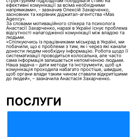
структурним підрозділам побудувати стійкі на
ефективні комунікації за всіма необхідними
напрямками», - зазначив Олексій Захарченко,
засновник та керівник діджитал-агентства «Mas
Agency».
За словами мотиваційного спікера та психолога
Анастасії Захарченко, наразі в Україні існує проблема
відсутності налагодженої комунікації між владою та
людьми.
«Спілкуючись із працівниками міськрад в Україні, ми
побачили, що є проблеми з тим, як і через які канали
донести людям необхідну інформацію. Робота щодо її
систематизації проводиться колосальна, але часто
сама інформація залишається непоміченою людьми.
Наша задача – дати методи та інструменти, щоб ця
комунікація проходила набагато простіше, швидше,
щоб органи влади таким чином ставали відкритішими
до людей», – зазначила Анастасія Захарченко.
ПОСЛУГИ