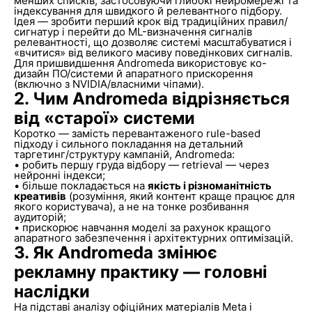
менших списків, застосовуючи глибокі нейромережі та
індексування для швидкого й релевантного підбору.
Ідея — зробити перший крок від традиційних правил/
сигнатур і перейти до ML-визначення сигналів
релевантності, що дозволяє системі масштабуватися і
«вчитися» від великого масиву поведінкових сигналів.
Для пришвидшення Andromeda використовує ко-
дизайн ПО/системи й апаратного прискорення
(включно з NVIDIA/власними чіпами).
2. Чим Andromeda відрізняється
від «старої» системи
Коротко — замість перевантаженого rule-based
підходу і сильного покладання на детальний
таргетинг/структуру кампаній, Andromeda:
• робить першу груда відбору — retrieval — через
нейронні індекси;
• більше покладається на
якість і різноманітність
креативів
(розуміння, який контент краще працює для
якого користувача), а не на тонке розбивання
аудиторій;
• прискорює навчання моделі за рахунок кращого
апаратного забезпечення і архітектурних оптимізацій.
3. Як Andromeda змінює
рекламну практику — головні
наслідки
На підставі аналізу офіційних матеріалів Meta і