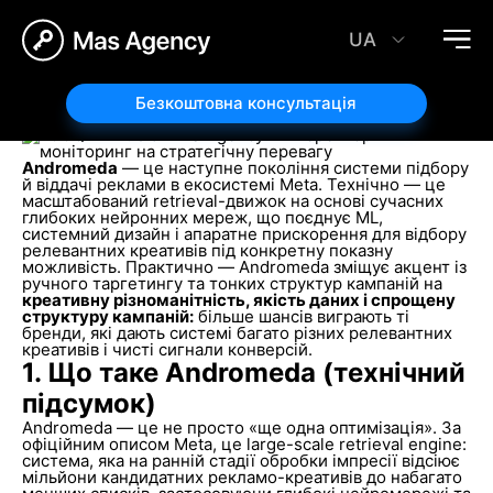
Andromeda від Meta: нова ера реклами — як
бізнесу отримати більше результатів у Facebook
UA
та Instagram
07.11.2025
Автор статті:
Безкоштовна консультація
Роман Кащук
Andromeda
— це наступне покоління системи підбору
й віддачі реклами в екосистемі Meta. Технічно — це
масштабований retrieval-движок на основі сучасних
глибоких нейронних мереж, що поєднує ML,
системний дизайн і апаратне прискорення для відбору
релевантних креативів під конкретну показну
можливість. Практично — Andromeda зміщує акцент із
ручного таргетингу та тонких структур кампаній на
креативну різноманітність, якість даних і спрощену
структуру кампаній:
більше шансів виграють ті
бренди, які дають системі багато різних релевантних
креативів і чисті сигнали конверсій.
1. Що таке Andromeda (технічний
підсумок)
Andromeda — це не просто «ще одна оптимізація». За
офіційним описом Meta, це large-scale retrieval engine:
система, яка на ранній стадії обробки імпресії відсіює
мільйони кандидатних рекламо-креативів до набагато