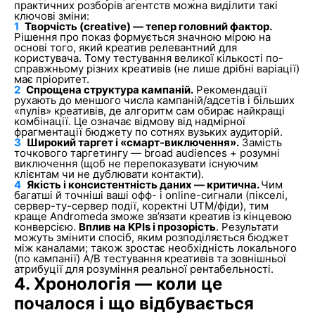
практичних розборів агентств можна виділити такі
ключові зміни:
1
Творчість (creative) — тепер головний фактор.
Рішення про показ формується значною мірою на
основі того, який креатив релевантний для
користувача. Тому тестування великої кількості по-
справжньому різних креативів (не лише дрібні варіації)
має пріоритет.
2
Спрощена структура кампаній.
Рекомендації
рухають до меншого числа кампаній/адсетів і більших
«пулів» креативів, де алгоритм сам обирає найкращі
комбінації. Це означає відмову від надмірної
фрагментації бюджету по сотнях вузьких аудиторій.
3
Широкий таргет і «смарт-виключення».
Замість
точкового таргетингу — broad audiences + розумні
виключення (щоб не перепоказувати існуючим
клієнтам чи не дублювати контакти).
4
Якість і консистентність даних — критична.
Чим
багатші й точніші ваші офф- і online-сигнали (пікселі,
сервер-ту-сервер події, коректні UTM/фіди), тим
краще Andromeda зможе зв’язати креатив із кінцевою
конверсією.
Вплив на KPIs і прозорість
. Результати
можуть змінити спосіб, яким розподіляється бюджет
між каналами; також зростає необхідність локального
(по кампанії) A/B тестування креативів та зовнішньої
атрибуції для розуміння реальної рентабельності.
4. Хронологія — коли це
почалося і що відбувається