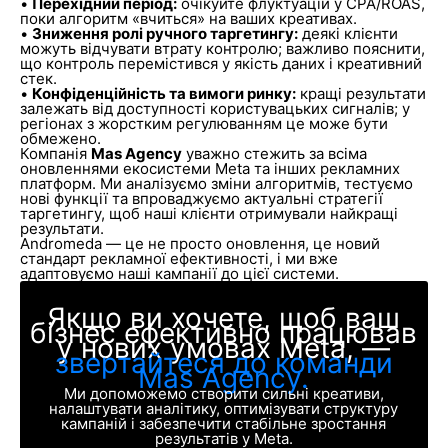
•
Перехідний період:
очікуйте флуктуацій у CPA/ROAS,
поки алгоритм «вчиться» на ваших креативах.
•
Зниження ролі ручного таргетингу:
деякі клієнти
можуть відчувати втрату контролю; важливо пояснити,
що контроль перемістився у якість даних і креативний
стек.
•
Конфіденційність та вимоги ринку:
кращі результати
залежать від доступності користувацьких сигналів; у
регіонах з жорстким регулюванням це може бути
обмежено.
Компанія
Mas Agency
уважно стежить за всіма
оновленнями екосистеми Meta та інших рекламних
платформ. Ми аналізуємо зміни алгоритмів, тестуємо
нові функції та впроваджуємо актуальні стратегії
таргетингу, щоб наші клієнти отримували найкращі
результати.
Andromeda — це не просто оновлення, це новий
стандарт рекламної ефективності, і ми вже
адаптовуємо наші кампанії до цієї системи.
Якщо ви хочете, щоб ваш
бізнес ефективно працював
у нових умовах Meta, —
звертайтеся до команди
Mas Agency.
Ми допоможемо створити сильні креативи,
налаштувати аналітику, оптимізувати структуру
кампаній і забезпечити стабільне зростання
результатів у Meta.