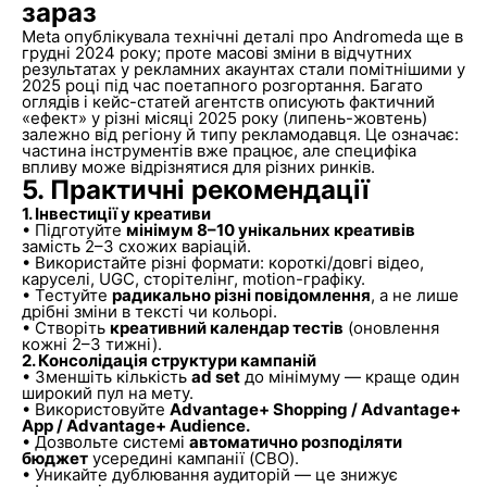
зараз
Meta опублікувала технічні деталі про Andromeda ще в
грудні 2024 року; проте масові зміни в відчутних
результатах у рекламних акаунтах стали помітнішими у
2025 році під час поетапного розгортання. Багато
оглядів і кейс-статей агентств описують фактичний
«ефект» у різні місяці 2025 року (липень-жовтень)
залежно від регіону й типу рекламодавця. Це означає:
частина інструментів вже працює, але специфіка
впливу може відрізнятися для різних ринків.
5. Практичні рекомендації
1. Інвестиції у креативи
• Підготуйте
мінімум 8–10 унікальних креативів
замість 2–3 схожих варіацій.
• Використайте різні формати: короткі/довгі відео,
каруселі, UGC, сторітелінг, motion-графіку.
• Тестуйте
радикально різні повідомлення
, а не лише
дрібні зміни в тексті чи кольорі.
• Створіть
креативний календар тестів
(оновлення
кожні 2–3 тижні).
2. Консолідація структури кампаній
• Зменшіть кількість
ad set
до мінімуму — краще один
широкий пул на мету.
• Використовуйте
Advantage+ Shopping / Advantage+
App / Advantage+ Audience.
• Дозвольте системі
автоматично розподіляти
бюджет
усередині кампанії (CBO).
• Уникайте дублювання аудиторій — це знижує