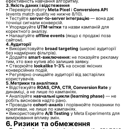
ефективність навчання алгоритму.
3. Якість даних і відстеження
• Перевірте роботу
Meta Pixel
і
Conversions API
(events match quality не нижче 8/10).
• Тестуйте
server-to-server інтеграцію
— вона дає
точніші сигнали конверсій.
• Упорядкуйте
UTM-мітки
та назви кампаній для
коректного аналізу.
• Налаштуйте
offline events
(якщо є продажі поза
сайтом).
4. Аудиторії
• Використовуйте
broad targeting
(широкі аудиторії
без надмірних фільтрів).
• Додайте
smart-виключення:
не показуйте рекламу
тим, хто вже купив або залишив заявку.
• Створюйте
lookalike 1–3%
на основі якісних
конверсійних подій.
• Регулярно очищайте аудиторії від застарілих
користувачів.
5. Метрики та аналітика
• Відстежуйте
ROAS, CPA, CTR, Conversion Rate
у
динаміці, а не лише по кампаніях.
• Аналізуйте
навчальні цикли (learning phase)
— не
робіть висновків надто рано.
• Проводьте
cohort-аналіз
і порівнюйте показники по
креативах, не лише по кампаніях.
• Використовуйте
A/B Testing
у Meta Experiments для
вимірювання впливу змін.
6. Ризики та обмеження