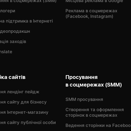
ання в соцмережах (SMM)
Місцева реклама в Google
блогери
Реклама в соцмережах
(Facebook, Instagram)
на підтримка в Інтернеті
відеопродакшн
ація заходів
nslate
ка сайтів
Просування
в соцмережах (SMM)
ня лендінг пейдж
SMM просування
ня сайту для бізнесу
Створення та оформлення
ня Інтернет-магазину
сторінок в соцмережах
ня сайту публічної особи
Ведення сторінки на Faceboo