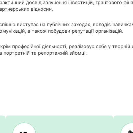
рактичний досвід залучення інвестицій, грантового фін
артнерських відносин.
спішно виступає на публічних заходах, володіє навичка
омунікацій, а також побудови репутації організацій.
крім професійної діяльності, реалізовує себе у творчій
а портретній та репортажній зйомці.