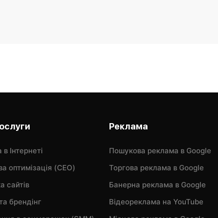
послуги
Реклама
 в Інтернеті
Пошукова реклама в Google
а оптимізація (CEO)
Торгова реклама в Google
а сайтів
Банерна реклама в Google
та брендінг
Відеореклама на YouTube