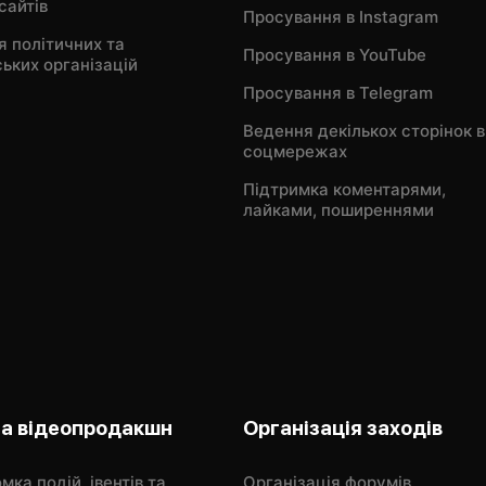
сайтів
Просування в Instagram
я політичних та
Просування в YouTube
ьких організацій
Просування в Telegram
Ведення декількох сторінок в
соцмережах
Підтримка коментарями,
лайками, поширеннями
та відеопродакшн
Організація заходів
мка подій, івентів та
Організація форумів,