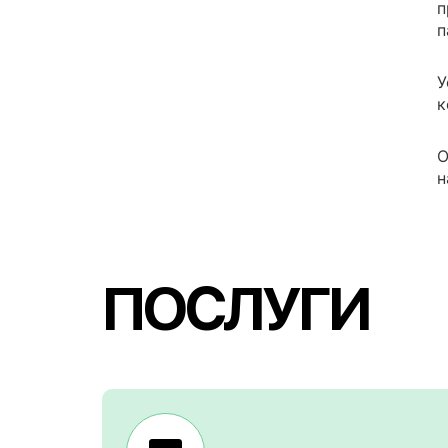
п
п
У
к
О
н
ПОСЛУГИ