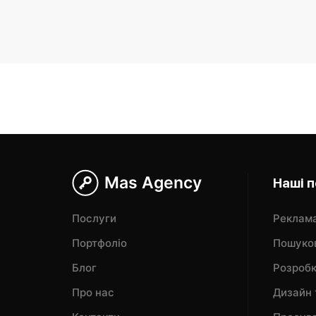
Mas Agency
Наші 
Послуги
Реклама
Портфоліо
Пошуков
Блог
Розробк
Про нас
Дизайн 