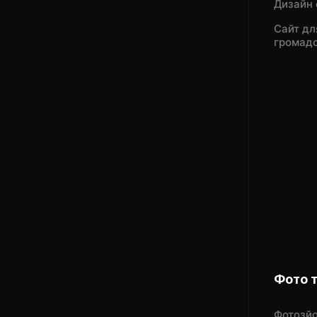
Дизайн 
Сайт дл
громадс
Фото 
Фотозйо