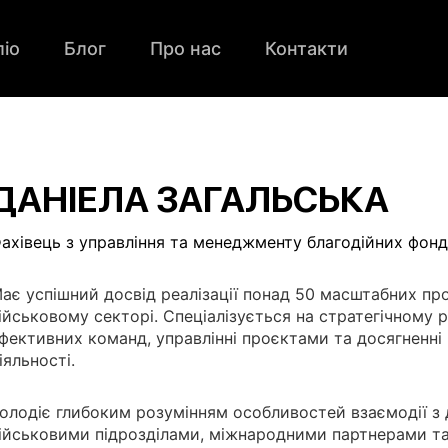
іо
Блог
Про нас
Контакти
ДАНІЕЛА ЗАГАЛЬСЬКА
ахівець з управління та менеджменту благодійних фонді
ає успішний досвід реалізації понад 50 масштабних пр
ійськовому секторі. Спеціалізується на стратегічному р
фективних команд, управлінні проєктами та досягненні
іяльності.
олодіє глибоким розумінням особливостей взаємодії з
ійськовими підрозділами, міжнародними партнерами т