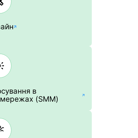
зайн
сування в
цмережах (SMM)