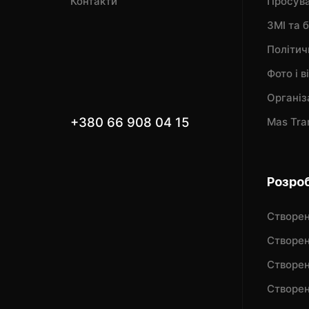
Контакти
Просув
ЗМІ та 
Політич
Фото і 
Організ
+380 66 908 04 15
Mas Tra
Розроб
Створен
Створен
Створен
Створен