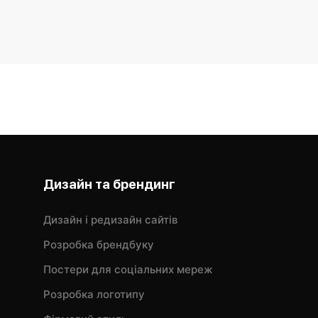
Дизайн та брендинг
Дизайн і редизайн сайтів
Розробка брендбуку
Постери для соціальних мереж
Розробка логотипу