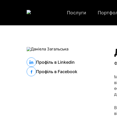
Послуги
Портфол
Профіль в Linkedin
Ф
Профіль в Facebook
М
в
е
д
В
в